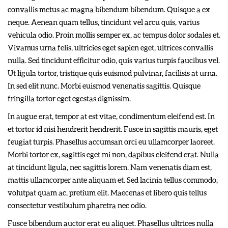
convallis metus ac magna bibendum bibendum. Quisque a ex
neque. Aenean quam tellus, tincidunt vel arcu quis, varius
vehicula odio. Proin mollis semper ex, ac tempus dolor sodales et.
Vivamus urna felis, ultricies eget sapien eget, ultrices convallis
nulla. Sed tincidunt efficitur odio, quis varius turpis faucibus vel.
Ut ligula tortor, tristique quis euismod pulvinar, facilisis at urna.
In sed elit nunc. Morbi euismod venenatis sagittis. Quisque
fringilla tortor eget egestas dignissim.
In augue erat, tempor at est vitae, condimentum eleifend est. In
et tortor id nisi hendrerit hendrerit. Fusce in sagittis mauris, eget
feugiat turpis. Phasellus accumsan orci eu ullamcorper laoreet.
Morbi tortor ex, sagittis eget mi non, dapibus eleifend erat. Nulla
at tincidunt ligula, nec sagittis lorem. Nam venenatis diam est,
mattis ullamcorper ante aliquam et. Sed lacinia tellus commodo,
volutpat quam ac, pretium elit. Maecenas et libero quis tellus
consectetur vestibulum pharetra nec odio.
Fusce bibendum auctor erat eu aliquet. Phasellus ultrices nulla