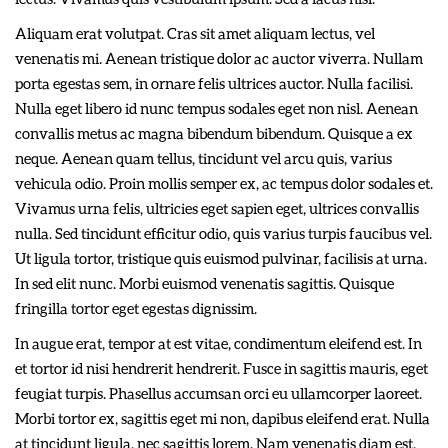
Aliquam erat volutpat. Cras sit amet aliquam lectus, vel
venenatis mi. Aenean tristique dolor ac auctor viverra. Nullam
porta egestas sem, in ornare felis ultrices auctor. Nulla facilisi.
Nulla eget libero id nunc tempus sodales eget non nisl. Aenean
convallis metus ac magna bibendum bibendum. Quisque a ex
neque. Aenean quam tellus, tincidunt vel arcu quis, varius
vehicula odio. Proin mollis semper ex, ac tempus dolor sodales et.
Vivamus urna felis, ultricies eget sapien eget, ultrices convallis
nulla. Sed tincidunt efficitur odio, quis varius turpis faucibus vel.
Ut ligula tortor, tristique quis euismod pulvinar, facilisis at urna.
In sed elit nunc. Morbi euismod venenatis sagittis. Quisque
fringilla tortor eget egestas dignissim.
In augue erat, tempor at est vitae, condimentum eleifend est. In
et tortor id nisi hendrerit hendrerit. Fusce in sagittis mauris, eget
feugiat turpis. Phasellus accumsan orci eu ullamcorper laoreet.
Morbi tortor ex, sagittis eget mi non, dapibus eleifend erat. Nulla
at tincidunt ligula, nec sagittis lorem. Nam venenatis diam est,